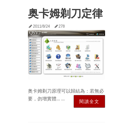
奥卡姆剃刀定律
2011/8/24
278
奥卡姆剃刀原理可以歸結為：若無必
要，勿增實體... ...
閱讀全文