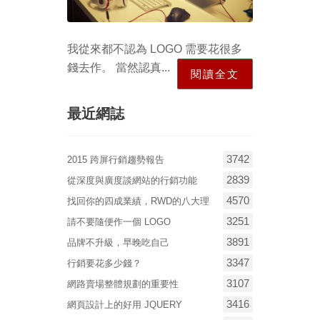
我從來都不認為 LOGO 需要花很多
錢去作。 當然認真...
閱讀全文
最近網誌
3742
2015 跨屏行銷趨勢報告
2839
從深度與廣度談網站的行銷功能
4570
找回你的四成業績，RWD的八大理
3251
請不要隨便作一個 LOGO
3891
品牌不升級，早晚吃自己
3347
行銷要花多少錢？
3107
網路賣場整體規劃的重要性
3416
網頁設計上的好用 JQUERY