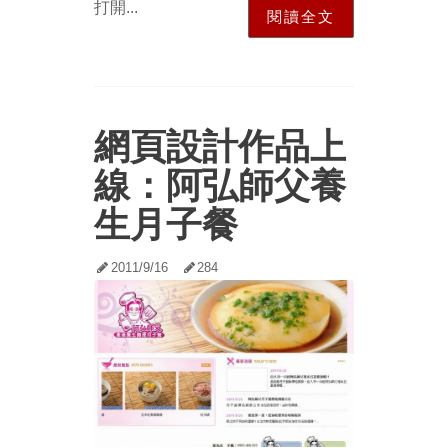
打開...
閱讀全文
網頁設計作品上
線：阿弘師父養
生月子餐
2011/9/16
284