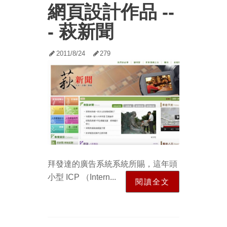
網頁設計作品 --
- 萩新聞
2011/8/24
279
拜發達的廣告系統系統所賜，這年頭
小型 ICP （Intern...
閱讀全文