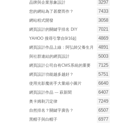
3297
品牌與企業形象設計
7433
您的網站為了甚麼而作？
3058
網站程式開發
7021
網頁設計的關鍵字排名 DIY
4869
YAHOO 搜尋引擎自9/16起
4891
網頁設計作品上線：阿弘師父養生月
5003
與社群連結的網頁設計
7125
網頁設計公司自有CMS系統的重要
5751
網頁設計功能越多越好？
6640
使用光影魔術手大量縮小圖片
6407
網頁設計作品 --- 萩新聞
7249
奥卡姆剃刀定律
6507
自然排名？關鍵字廣告？
6977
黑帽子與白帽子